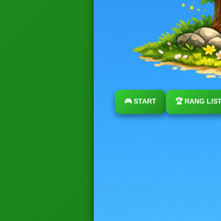
🎮 START
🏆 RANG LIS