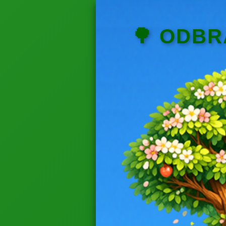
🌳 ODB