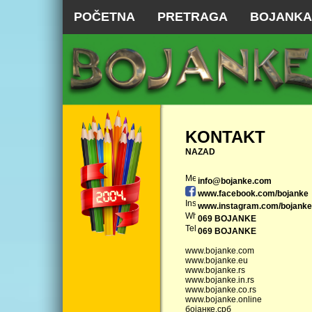
POČETNA
PRETRAGA
BOJANKA
KONTAKT
NAZAD
info@bojanke.com
www.facebook.com/bojanke
www.instagram.com/bojanke
069 BOJANKE
069 BOJANKE
www.bojanke.com
www.bojanke.eu
www.bojanke.rs
www.bojanke.in.rs
www.bojanke.co.rs
www.bojanke.online
бојанке.срб