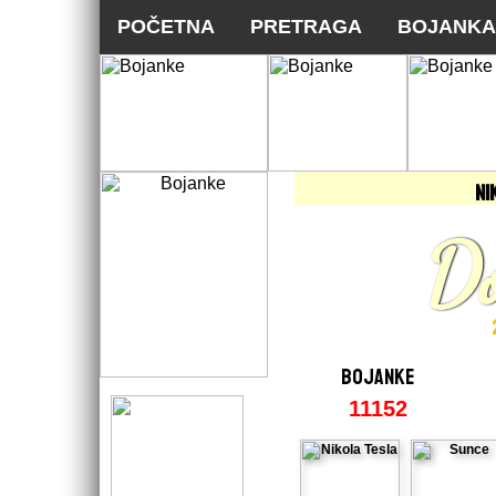
POČETNA
PRETRAGA
BOJANKA
NOVO N
NI
Do
BOJANKE
11152